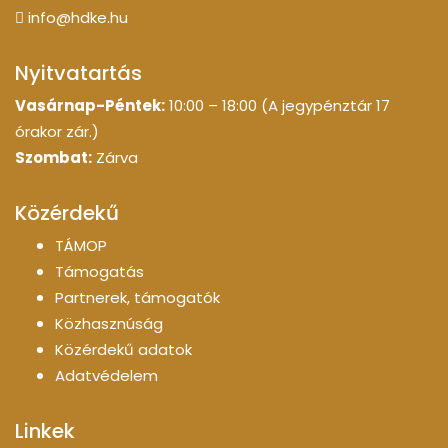
info@hdke.hu
Nyitvatartás
Vasárnap-Péntek:
10:00 – 18:00 (A jegypénztár 17
órakor zár.)
Szombat:
Zárva
Közérdekű
TÁMOP
Támogatás
Partnerek, támogatók
Közhasznúság
Közérdekű adatok
Adatvédelem
Linkek