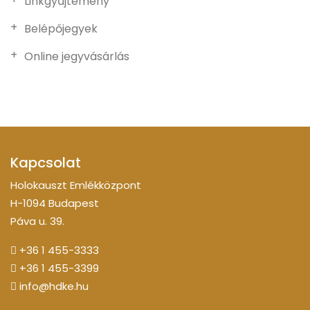
Linkgyűjtemény
Belépőjegyek
Online jegyvásárlás
Kapcsolat
Holokauszt Emlékközpont
H-1094 Budapest
Páva u. 39.
+36 1 455-3333
+36 1 455-3399
info@hdke.hu