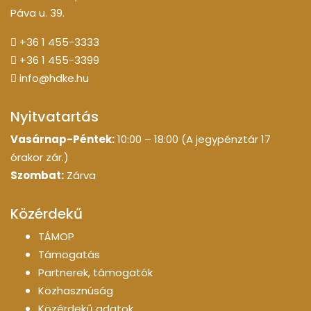
Páva u. 39.
+36 1 455-3333
+36 1 455-3399
info@hdke.hu
Nyitvatartás
Vasárnap-Péntek:
10:00 – 18:00 (A jegypénztár 17
órakor zár.)
Szombat:
Zárva
Közérdekű
TÁMOP
Támogatás
Partnerek, támogatók
Közhasznúság
Közérdekű adatok