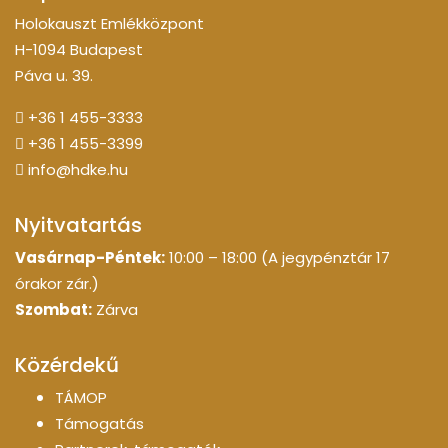
Holokauszt Emlékközpont
H-1094 Budapest
Páva u. 39.
+36 1 455-3333
+36 1 455-3399
info@hdke.hu
Nyitvatartás
Vasárnap-Péntek:
10:00 – 18:00 (A jegypénztár 17
órakor zár.)
Szombat:
Zárva
Közérdekű
TÁMOP
Támogatás