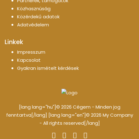
Partnerek, támogatók
Közhasznúság
Közérdekű adatok
Adatvédelem
Linkek
Impresszum
Kapcsolat
Gyakran ismételt kérdések
[lang lang="hu"]© 2026 Cégem - Minden jog
fenntartva[/lang] [lang lang="en"]© 2026 My Company
- All rights reserved[/lang]