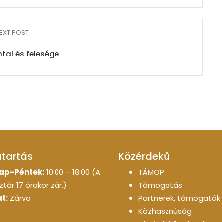
EXT POST
ntal és felesége
atartás
Közérdekű
ap-Péntek:
10:00 – 18:00 (A
TÁMOP
tár 17 órakor zár.)
Támogatás
t:
Zárva
Partnerek, támogatók
Közhasznúság