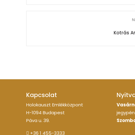
N
Kotrás A
Kapcsolat
Nyitv
Holokauszt Emlékközpont
Vasárn
H-1094 Budapest
jegypénz
Páva u. 39.
Szomba
+36 1 455-3333