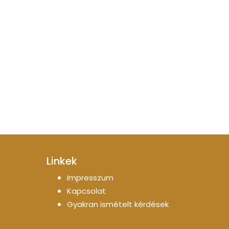
Linkek
Impresszum
Kapcsolat
Gyakran ismételt kérdések