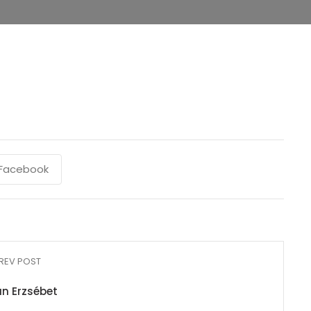
Facebook
REV POST
n Erzsébet