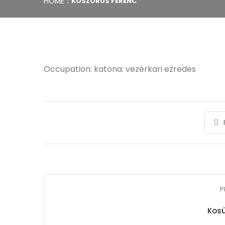
HOME
KOSZORÚS FERENC
Occupation: katona: vezérkari ezredes
P
Kosü