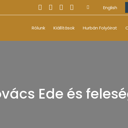
English
Rólunk
Kiállítások
Hurbán Folyóirat
O
vács Ede és feles