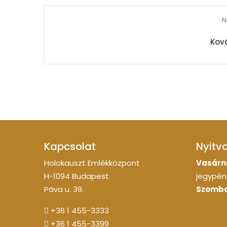
N
Ková
Kapcsolat
Nyitv
Holokauszt Emlékközpont
Vasárn
H-1094 Budapest
jegypénz
Páva u. 39.
Szomba
+36 1 455-3333
+36 1 455-3399