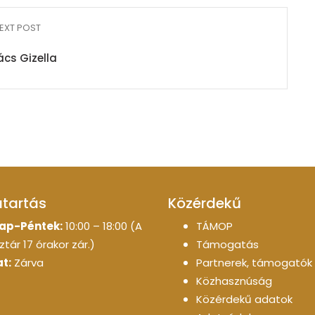
EXT POST
cs Gizella
atartás
Közérdekű
ap-Péntek:
10:00 – 18:00 (A
TÁMOP
tár 17 órakor zár.)
Támogatás
t:
Zárva
Partnerek, támogatók
Közhasznúság
Közérdekű adatok