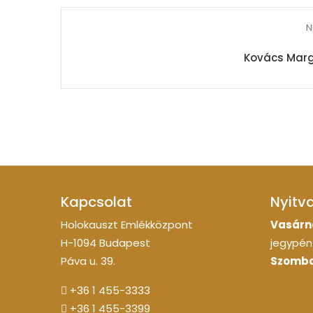
N
Kovács Margi
Kapcsolat
Nyitv
Holokauszt Emlékközpont
Vasárn
H-1094 Budapest
jegypénz
Páva u. 39.
Szomba
+36 1 455-3333
+36 1 455-3399