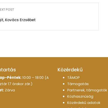
EXT POST
t, Kovács Erzsébet
atartás
Közérdekű
ap-Péntek:
10:00 – 18:00 (A
TÁMOP
tár 17 órakor zár.)
Támogatás
t:
Zárva
Partnerek, támogatók
Közhasznúság
Közérdekű adatok