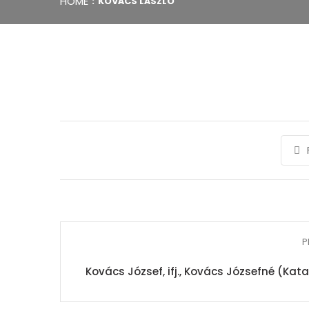
HOME
KOVÁCS LÁSZLÓ
P
Kovács József, ifj., Kovács Józsefné (Ka