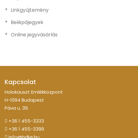
Linkgyűjtemény
Belépőjegyek
Online jegyvásárlás
Kapcsolat
Holokauszt Emlékközpont
H-1094 Budapest
Páva u. 39.
+36 1 455-3333
+36 1 455-3399
info@hdke.hu