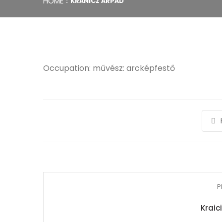
HOME
KRÁNICZ ÁRPÁD
Occupation: művész: arcképfestő
P
Kraic