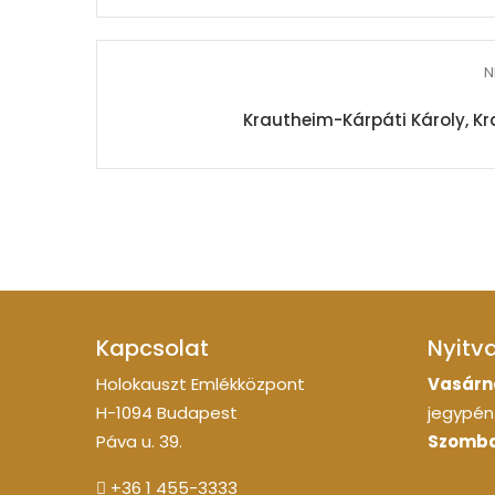
N
Krautheim-Kárpáti Károly, Kr
Kapcsolat
Nyitv
Holokauszt Emlékközpont
Vasárn
H-1094 Budapest
jegypénz
Páva u. 39.
Szomba
+36 1 455-3333