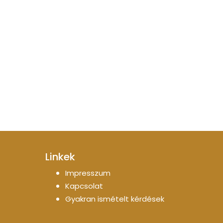
Linkek
Impresszum
Kapcsolat
Gyakran ismételt kérdések