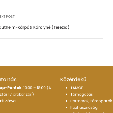
EXT POST
autheim-Kárpáti Károlyné (Terézia)
atartás
Közérdekű
ap-Péntek:
10:00 – 18:00 (A
TÁMOP
tár 17 órakor zár.)
Támogatás
t:
Zárva
Partnerek, támogatók
Közhasznúság