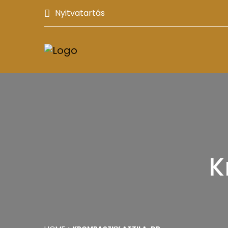
Nyitvatartás
K