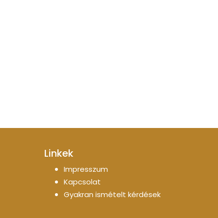
Linkek
Impresszum
Kapcsolat
Gyakran ismételt kérdések