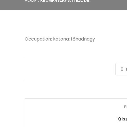
HOME
KROMPASZKY ATTILA, DR.
Occupation: katona: főhadnagy
P
Kris