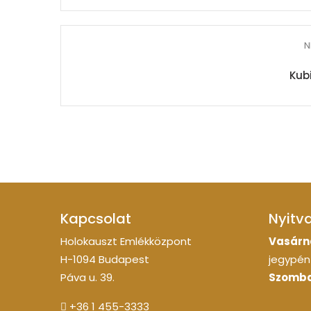
N
Kub
Kapcsolat
Nyitv
Holokauszt Emlékközpont
Vasárn
H-1094 Budapest
jegypénz
Páva u. 39.
Szomba
+36 1 455-3333