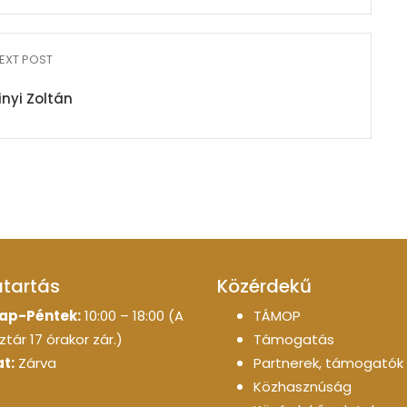
EXT POST
inyi Zoltán
atartás
Közérdekű
ap-Péntek:
10:00 – 18:00 (A
TÁMOP
tár 17 órakor zár.)
Támogatás
t:
Zárva
Partnerek, támogatók
Közhasznúság