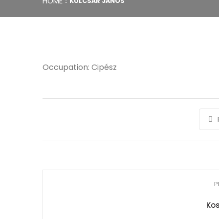
HOME
KULCSÁR JÁNOS
Occupation: Cipész
P
Kos