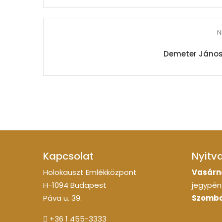
N
Demeter János
Kapcsolat
Nyitv
Holokauszt Emlékközpont
Vasárn
H-1094 Budapest
jegypénz
Páva u. 39.
Szomba
+36 1 455-3333