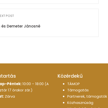
EXT POST
 és Demeter Jánosné
atartás
Közérdekű
ap-Péntek:
10:00 – 18:00 (A
TÁMOP
tár 17 órakor zár.)
Támogatás
t:
Zárva
Partnerek, támogatók
Közhasznúság