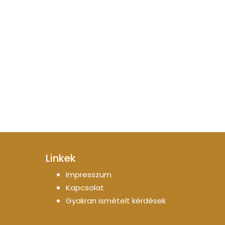
Linkek
Impresszum
Kapcsolat
Gyakran ismételt kérdések