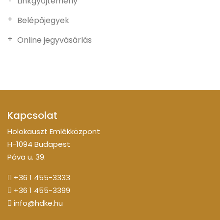
Linkgyűjtemény
Belépőjegyek
Online jegyvásárlás
Kapcsolat
Holokauszt Emlékközpont
H-1094 Budapest
Páva u. 39.
+36 1 455-3333
+36 1 455-3399
info@hdke.hu