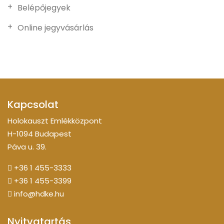
Belépőjegyek
Online jegyvásárlás
Kapcsolat
Holokauszt Emlékközpont
H-1094 Budapest
Páva u. 39.
+36 1 455-3333
+36 1 455-3399
info@hdke.hu
Nyitvatartás