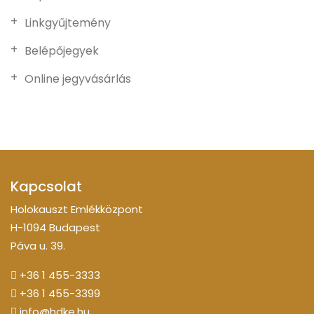
Linkgyűjtemény
Belépőjegyek
Online jegyvásárlás
Kapcsolat
Holokauszt Emlékközpont
H-1094 Budapest
Páva u. 39.
+36 1 455-3333
+36 1 455-3399
info@hdke.hu