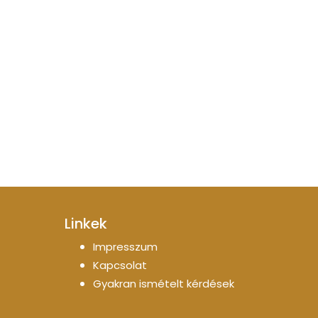
Linkek
Impresszum
Kapcsolat
Gyakran ismételt kérdések