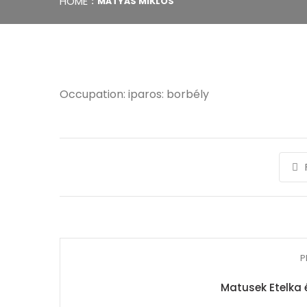
HOME
MÁTYÁS MIKLÓS
Occupation: iparos: borbély
P
Matusek Etelka 