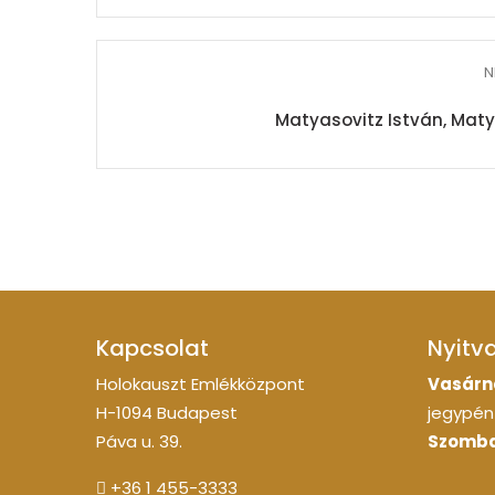
N
Matyasovitz István, Maty
Kapcsolat
Nyitv
Holokauszt Emlékközpont
Vasárn
H-1094 Budapest
jegypénz
Páva u. 39.
Szomba
+36 1 455-3333