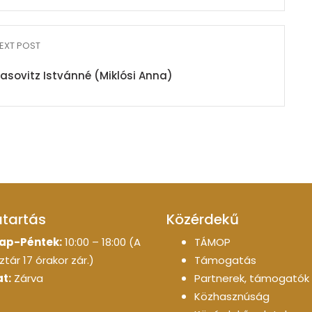
EXT POST
asovitz Istvánné (Miklósi Anna)
atartás
Közérdekű
ap-Péntek:
10:00 – 18:00 (A
TÁMOP
tár 17 órakor zár.)
Támogatás
t:
Zárva
Partnerek, támogatók
Közhasznúság