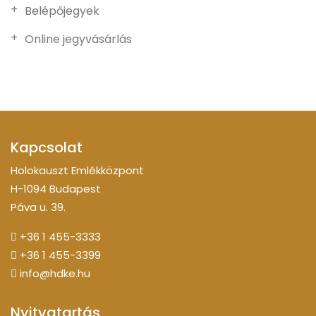
Belépőjegyek
Online jegyvásárlás
Kapcsolat
Holokauszt Emlékközpont
H-1094 Budapest
Páva u. 39.
+36 1 455-3333
+36 1 455-3399
info@hdke.hu
Nyitvatartás