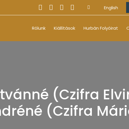
English
Rólunk
Kiállítások
Hurbán Folyóirat
O
tvánné (Czifra Elvi
dréné (Czifra Már