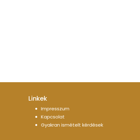
Linkek
Impresszum
Kapcsolat
Gyakran ismételt kérdések