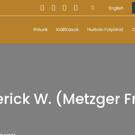
English
Rólunk
Kiállítások
Hurbán Folyóirat
O
erick W. (Metzger F