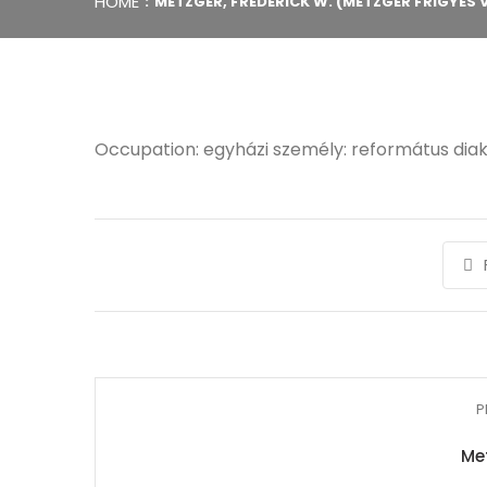
HOME
METZGER, FREDERICK W. (METZGER FRIGYES 
Occupation: egyházi személy: református dia
P
Met