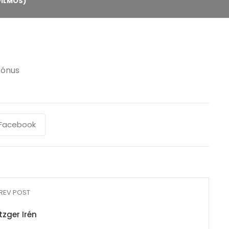
VILMOS)
kónus
Facebook
REV POST
zger Irén