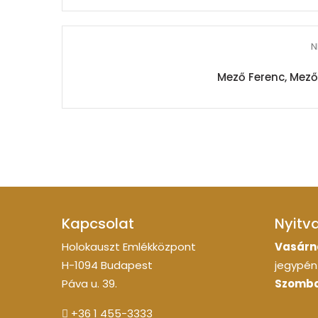
N
Mező Ferenc, Mező
Kapcsolat
Nyitv
Holokauszt Emlékközpont
Vasárn
H-1094 Budapest
jegypénz
Páva u. 39.
Szomba
+36 1 455-3333