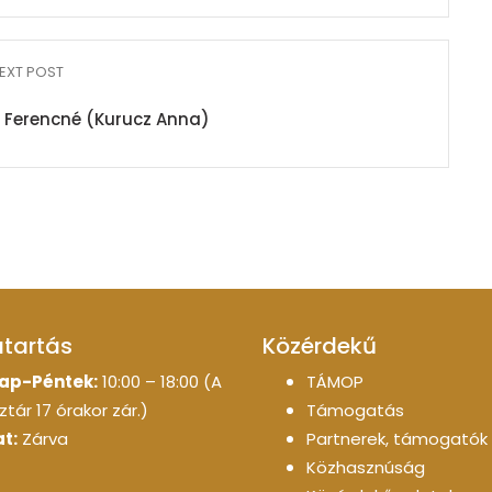
EXT POST
 Ferencné (Kurucz Anna)
atartás
Közérdekű
ap-Péntek:
10:00 – 18:00 (A
TÁMOP
tár 17 órakor zár.)
Támogatás
t:
Zárva
Partnerek, támogatók
Közhasznúság