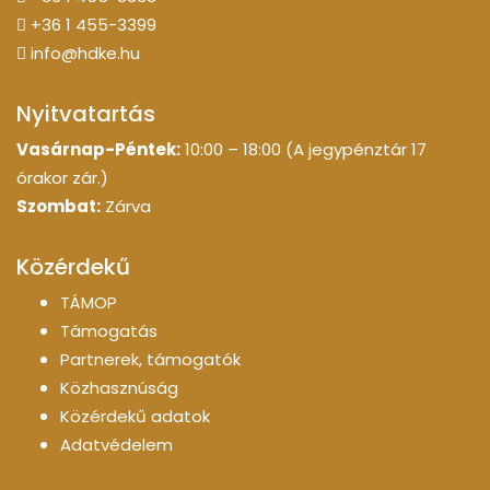
+36 1 455-3399
info@hdke.hu
Nyitvatartás
Vasárnap-Péntek:
10:00 – 18:00 (A jegypénztár 17
órakor zár.)
Szombat:
Zárva
Közérdekű
TÁMOP
Támogatás
Partnerek, támogatók
Közhasznúság
Közérdekű adatok
Adatvédelem