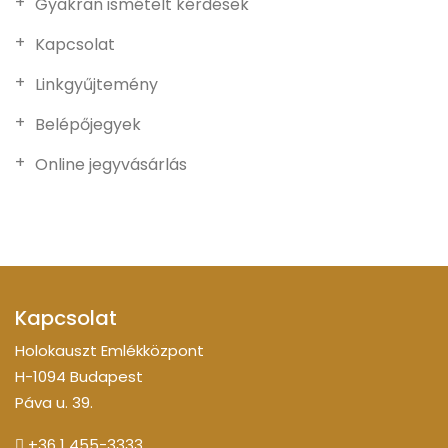
Gyakran ismételt kérdések
Kapcsolat
Linkgyűjtemény
Belépőjegyek
Online jegyvásárlás
Kapcsolat
Holokauszt Emlékközpont
H-1094 Budapest
Páva u. 39.
+36 1 455-3333