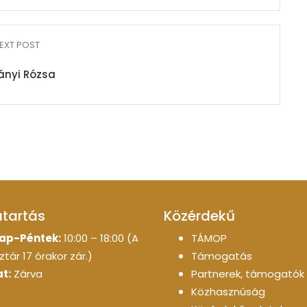
EXT POST
ányi Rózsa
atartás
Közérdekű
ap-Péntek:
10:00 – 18:00 (A
TÁMOP
tár 17 órakor zár.)
Támogatás
t:
Zárva
Partnerek, támogatók
Közhasznúság