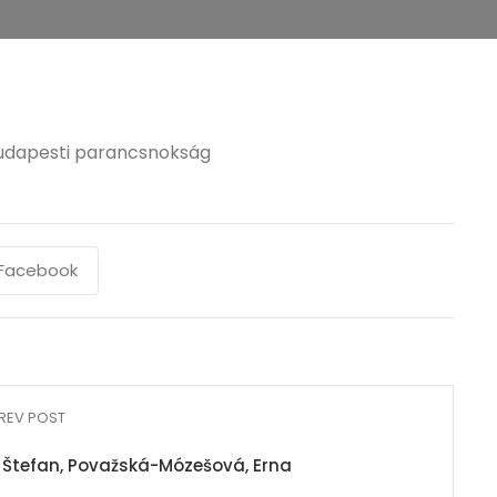
budapesti parancsnokság
Facebook
REV POST
 Štefan, Považská-Mózešová, Erna