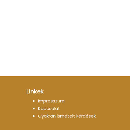
Linkek
Impresszum
Kapcsolat
Gyakran ismételt kérdések