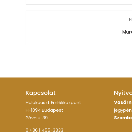
N
Mur
Kapcsolat
Nyitv
Holokauszt Emlékközpont
Vasárn
H-1094 Budapest
jegypénz
Páva u. 39.
Szomba
+36 1 455-3333