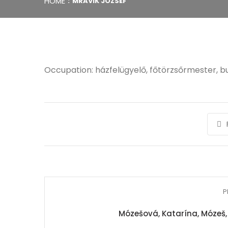
HOME
MRAVIK JÓZSEF
Occupation: házfelügyelő, főtörzsőrmester, 
P
Mózešová, Katarína, Mózeš,