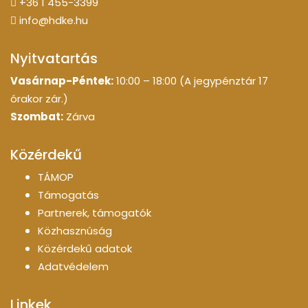
+36 1 455-3399
info@hdke.hu
Nyitvatartás
Vasárnap-Péntek:
10:00 – 18:00 (A jegypénztár 17
órakor zár.)
Szombat:
Zárva
Közérdekű
TÁMOP
Támogatás
Partnerek, támogatók
Közhasznúság
Közérdekű adatok
Adatvédelem
Linkek