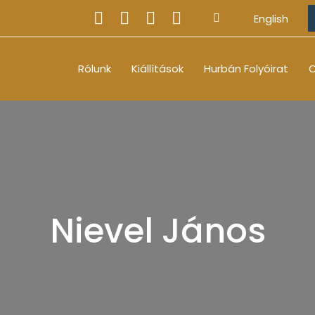
English
Rólunk
Kiállítások
Hurbán Folyóirat
O
Nievel János