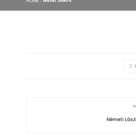
HOME
NIEVEL JÁNOS
P
Németi Lászl