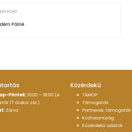
EXT POST
odém Pálné
atartás
Közérdekű
ap-Péntek:
10:00 – 18:00 (A
TÁMOP
tár 17 órakor zár.)
Támogatás
t:
Zárva
Partnerek, támogatók
Közhasznúság
Közérdekű adatok