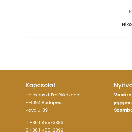
N
Nik
Kapcsolat
Nyitv
Holokauszt Emlékközpont
Vasárn
H-1094 Budapest
jegypénz
Páva u. 39.
Szomba
+36 1 455-3333
+36 1 455-3399