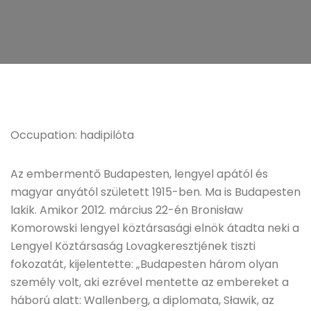
Occupation: hadipilóta
Az embermentő Budapesten, lengyel apától és
magyar anyától született 1915-ben. Ma is Budapesten
lakik. Amikor 2012. március 22-én Bronisław
Komorowski lengyel köztársasági elnök átadta neki a
Lengyel Köztársaság Lovagkeresztjének tiszti
fokozatát, kijelentette: „Budapesten három olyan
személy volt, aki ezrével mentette az embereket a
háború alatt: Wallenberg, a diplomata, Sławik, az