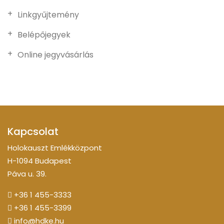
Linkgyűjtemény
Belépőjegyek
Online jegyvásárlás
Kapcsolat
Holokauszt Emlékközpont
H-1094 Budapest
Páva u. 39.
+36 1 455-3333
+36 1 455-3399
info@hdke.hu