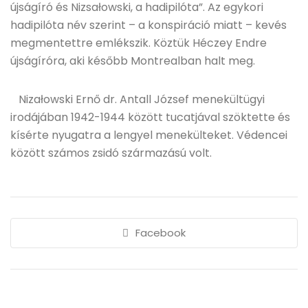
újságíró és Nizsałowski, a hadipilóta”. Az egykori
hadipilóta név szerint – a konspiráció miatt – kevés
megmentettre emlékszik. Köztük Héczey Endre
újságíróra, aki később Montrealban halt meg.
Nizałowski Ernő dr. Antall József menekültügyi
irodájában 1942-1944 között tucatjával szöktette és
kísérte nyugatra a lengyel menekülteket. Védencei
között számos zsidó származású volt.
Facebook