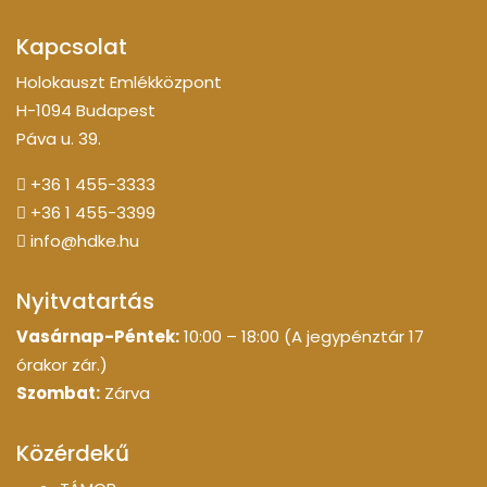
Kapcsolat
Holokauszt Emlékközpont
H-1094 Budapest
Páva u. 39.
+36 1 455-3333
+36 1 455-3399
info@hdke.hu
Nyitvatartás
Vasárnap-Péntek:
10:00 – 18:00 (A jegypénztár 17
órakor zár.)
Szombat:
Zárva
Közérdekű