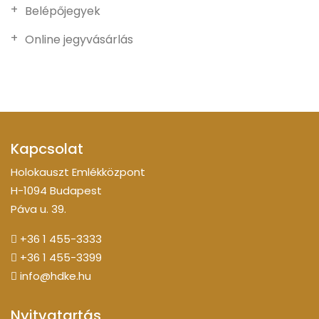
Belépőjegyek
Online jegyvásárlás
Kapcsolat
Holokauszt Emlékközpont
H-1094 Budapest
Páva u. 39.
+36 1 455-3333
+36 1 455-3399
info@hdke.hu
Nyitvatartás