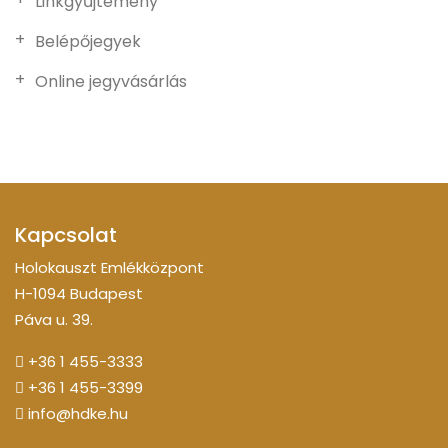
Linkgyűjtemény
Belépőjegyek
Online jegyvásárlás
Kapcsolat
Holokauszt Emlékközpont
H-1094 Budapest
Páva u. 39.
+36 1 455-3333
+36 1 455-3399
info@hdke.hu