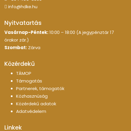
info@hdke.hu
Nyitvatartás
Vasárnap-Péntek:
10:00 – 18:00 (A jegypénztár 17
órakor zár.)
Szombat:
Zárva
Közérdekű
TÁMOP
Támogatás
Partnerek, támogatók
Közhasznúság
Közérdekű adatok
Adatvédelem
Linkek