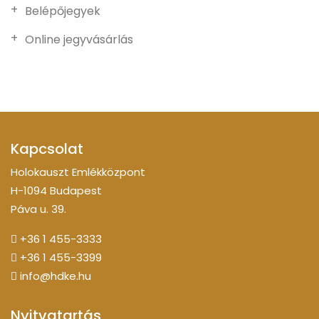
Belépőjegyek
Online jegyvásárlás
Kapcsolat
Holokauszt Emlékközpont
H-1094 Budapest
Páva u. 39.
+36 1 455-3333
+36 1 455-3399
info@hdke.hu
Nyitvatartás