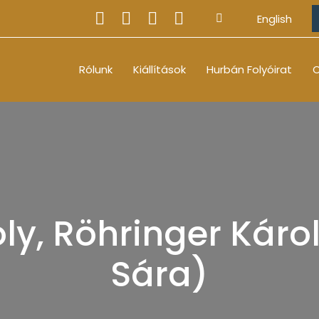
English
Rólunk
Kiállítások
Hurbán Folyóirat
O
oly, Röhringer Kár
Sára)