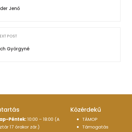
der Jenő
EXT POST
ich Györgyné
atartás
Közérdekű
ap-Péntek:
10:00 – 18:00 (A
TÁMOP
tár 17 órakor zár.)
Támogatás