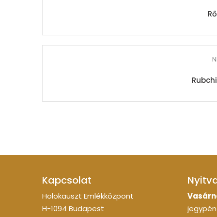
Rő
N
Rubch
Kapcsolat
Nyitv
Holokauszt Emlékközpont
Vasárn
H-1094 Budapest
jegypénz