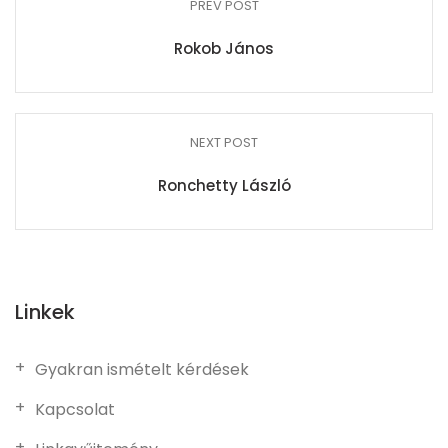
PREV POST
Rokob János
NEXT POST
Ronchetty László
Linkek
Gyakran ismételt kérdések
Kapcsolat