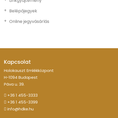
Linkgyűjtemény
Belépőjegyek
Online jegyvásárlás
Kapcsolat
Holokauszt Emlékközpont
H-1094 Budapest
Páva u. 39.
+36 1 455-3333
+36 1 455-3399
info@hdke.hu