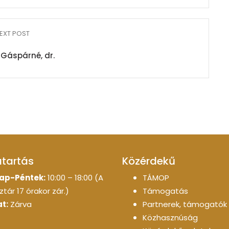
EXT POST
 Gáspárné, dr.
atartás
Közérdekű
ap-Péntek:
10:00 – 18:00 (A
TÁMOP
tár 17 órakor zár.)
Támogatás
t:
Zárva
Partnerek, támogatók
Közhasznúság