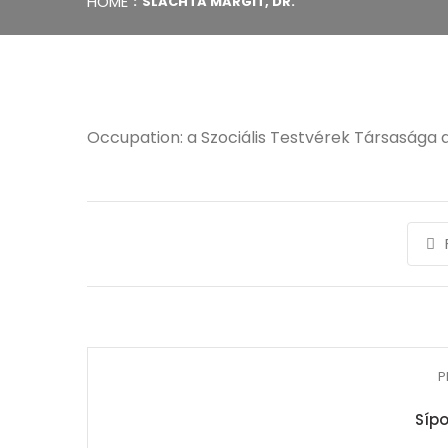
HOME
SLACHTA MARGIT, DR.
Occupation: a Szociális Testvérek Társasága a
P
Sípo