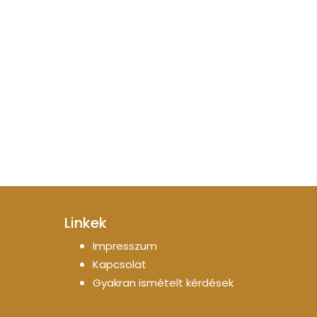
Linkek
Impresszum
Kapcsolat
Gyakran ismételt kérdések