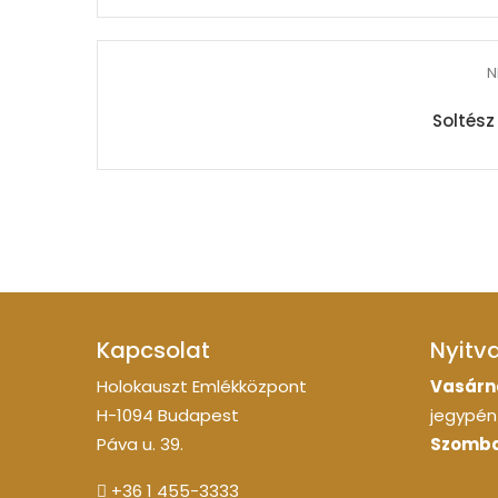
N
Soltész
Kapcsolat
Nyitv
Holokauszt Emlékközpont
Vasárn
H-1094 Budapest
jegypénz
Páva u. 39.
Szomba
+36 1 455-3333