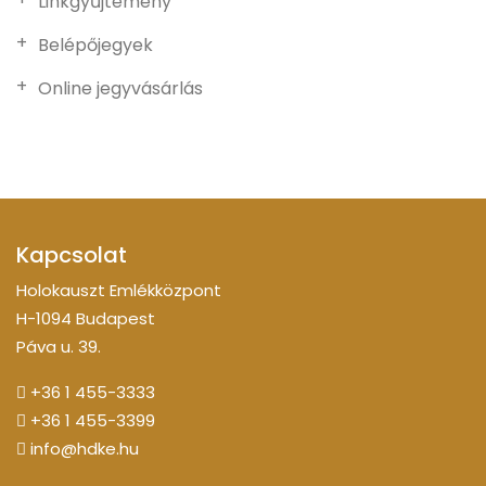
Linkgyűjtemény
Belépőjegyek
Online jegyvásárlás
Kapcsolat
Holokauszt Emlékközpont
H-1094 Budapest
Páva u. 39.
+36 1 455-3333
+36 1 455-3399
info@hdke.hu