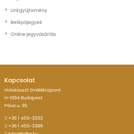
Linkgyűjtemény
Belépőjegyek
Online jegyvásárlás
Kapcsolat
Holokauszt Emlékközpont
H-1094 Budapest
Páva u. 39.
+36 1 455-3333
+36 1 455-3399
info@hdke.hu