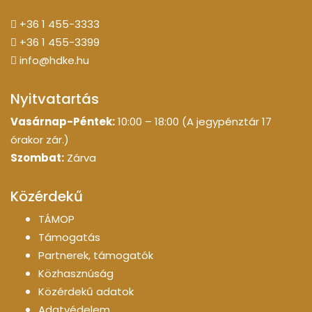
+36 1 455-3333
+36 1 455-3399
info@hdke.hu
Nyitvatartás
Vasárnap-Péntek:
10:00 – 18:00 (A jegypénztár 17
órakor zár.)
Szombat:
Zárva
Közérdekű
TÁMOP
Támogatás
Partnerek, támogatók
Közhasznúság
Közérdekű adatok
Adatvédelem