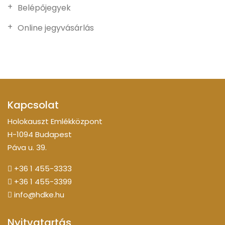
Belépőjegyek
Online jegyvásárlás
Kapcsolat
Holokauszt Emlékközpont
H-1094 Budapest
Páva u. 39.
+36 1 455-3333
+36 1 455-3399
info@hdke.hu
Nyitvatartás