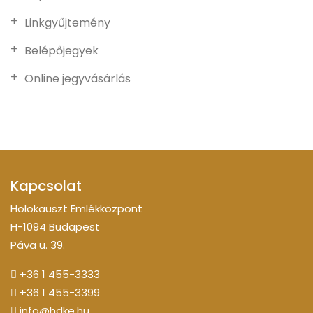
Linkgyűjtemény
Belépőjegyek
Online jegyvásárlás
Kapcsolat
Holokauszt Emlékközpont
H-1094 Budapest
Páva u. 39.
+36 1 455-3333
+36 1 455-3399
info@hdke.hu