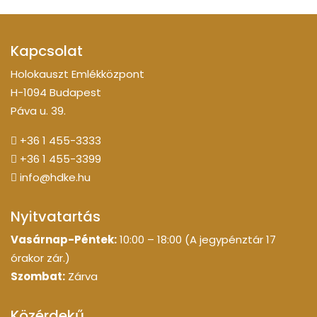
Kapcsolat
Holokauszt Emlékközpont
H-1094 Budapest
Páva u. 39.
+36 1 455-3333
+36 1 455-3399
info@hdke.hu
Nyitvatartás
Vasárnap-Péntek:
10:00 – 18:00 (A jegypénztár 17
órakor zár.)
Szombat:
Zárva
Közérdekű