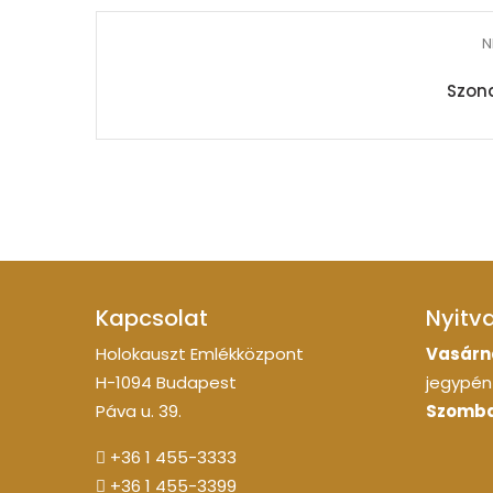
N
Szond
Kapcsolat
Nyitv
Holokauszt Emlékközpont
Vasárn
H-1094 Budapest
jegypénz
Páva u. 39.
Szomba
+36 1 455-3333
+36 1 455-3399