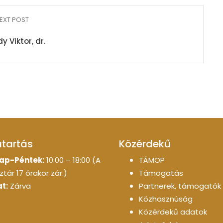
EXT POST
y Viktor, dr.
atartás
Közérdekű
ap-Péntek:
10:00 – 18:00 (A
TÁMOP
tár 17 órakor zár.)
Támogatás
t:
Zárva
Partnerek, támogatók
Közhasznúság
Közérdekű adatok