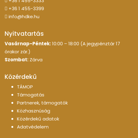
+36 1 455-3333
+36 1 455-3399
info@hdke.hu
Nyitvatartás
Vasárnap-Péntek:
10:00 – 18:00 (A jegypénztár 17
órakor zár.)
Szombat:
Zárva
Közérdekű
TÁMOP
Támogatás
Partnerek, támogatók
Közhasznúság
Közérdekű adatok
Adatvédelem