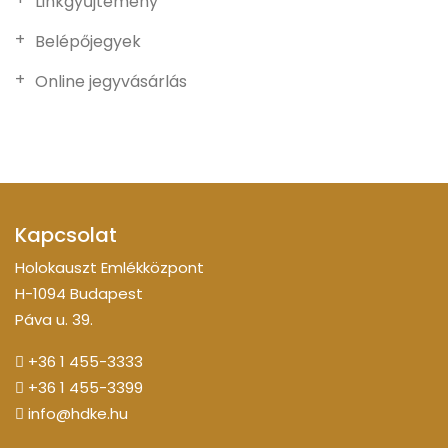
Linkgyűjtemény
Belépőjegyek
Online jegyvásárlás
Kapcsolat
Holokauszt Emlékközpont
H-1094 Budapest
Páva u. 39.
+36 1 455-3333
+36 1 455-3399
info@hdke.hu