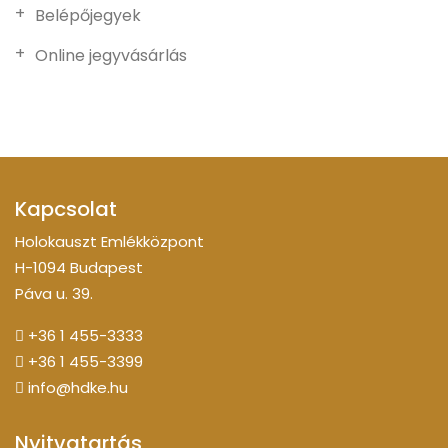
Belépőjegyek
Online jegyvásárlás
Kapcsolat
Holokauszt Emlékközpont
H-1094 Budapest
Páva u. 39.
+36 1 455-3333
+36 1 455-3399
info@hdke.hu
Nyitvatartás