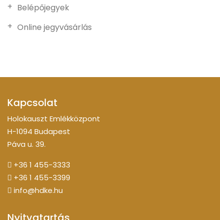
Belépőjegyek
Online jegyvásárlás
Kapcsolat
Holokauszt Emlékközpont
H-1094 Budapest
Páva u. 39.
+36 1 455-3333
+36 1 455-3399
info@hdke.hu
Nyitvatartás