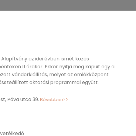
Alapítvány az idei évben ismét közös
 pénteken 11 órakor. Ekkor nyitja meg kapuit egy a
zett vándorkiállítás, melyet az emlékközpont
 összeállított oktatási programmal együtt.
st, Páva utca 39.
Bővebben>>
 vetélkedő