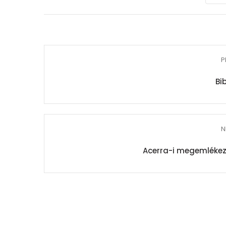
P
Bi
N
Acerra-i megemlékez