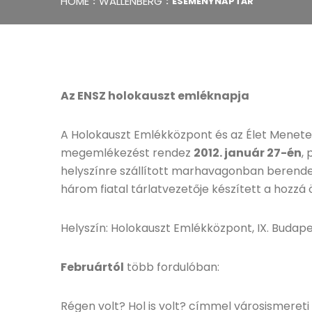
HOME
WALLENBERG
ESEMÉNYNAPTÁR
Az ENSZ holokauszt emléknapja
A Holokauszt Emlékközpont és az Élet Menete 
megemlékezést rendez
2012. január 27-én
,
helyszínre szállított marhavagonban berende
három fiatal tárlatvezetője készített a hozzá
Helyszín: Holokauszt Emlékközpont, IX. Budape
Februártól
több fordulóban:
Régen volt? Hol is volt? címmel városismereti