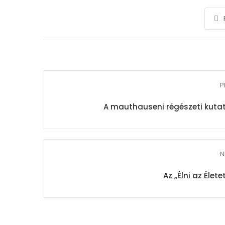
P
A mauthauseni régészeti kuta
N
Az „Élni az Élet