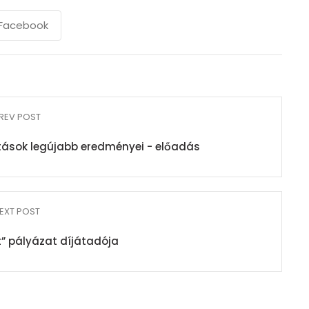
Facebook
REV POST
tások legújabb eredményei - előadás
EXT POST
et” pályázat díjátadója