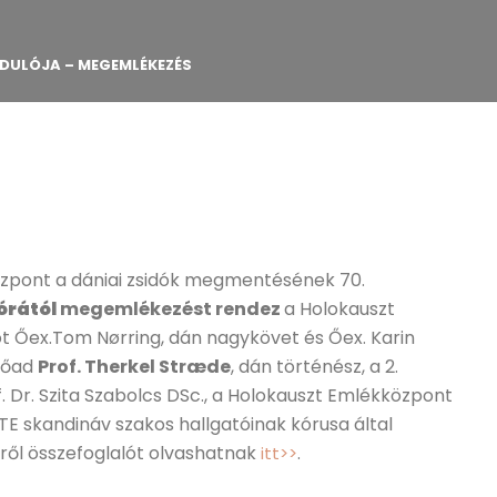
RDULÓJA – MEGEMLÉKEZÉS
zpont a dániai zsidók megmentésének 70.
 órától
megemlékezést rendez
a Holokauszt
 Őex.Tom Nørring, dán nagykövet és Őex. Karin
Előad
Prof. Therkel Stræde
, dán történész, a 2.
. Dr. Szita Szabolcs DSc., a Holokauszt Emlékközpont
E skandináv szakos hallgatóinak kórusa által
ől összefoglalót olvashatnak
.
itt>>