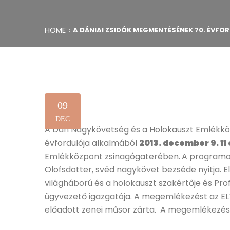
HOME
A DÁNIAI ZSIDÓK MEGMENTÉSÉNEK 70. ÉVFO
09
DEC
A Dán Nagykövetség és a Holokauszt Emlékkö
évfordulója alkalmából
2013. december 9. 11
Emlékközpont zsinagógaterében.
A programot
Olofsdotter, svéd nagykövet bezséde nyitja. 
világháború és a holokauszt szakértője és Prof
ügyvezető igazgatója. A megemlékezést az ELT
előadott zenei műsor zárta. A megemlékezésr