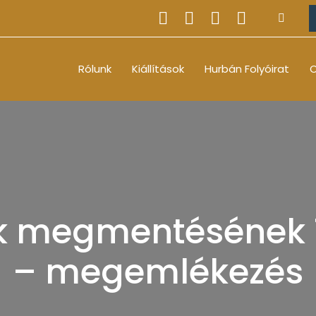
Rólunk
Kiállítások
Hurbán Folyóirat
O
ók megmentésének 7
– megemlékezés