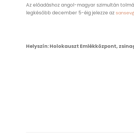
Az előadáshoz angol-magyar szimultán tolmács
legkésőbb december 5-éig jelezze az
sansev
Helyszín: Holokauszt Emlékközpont, zsin