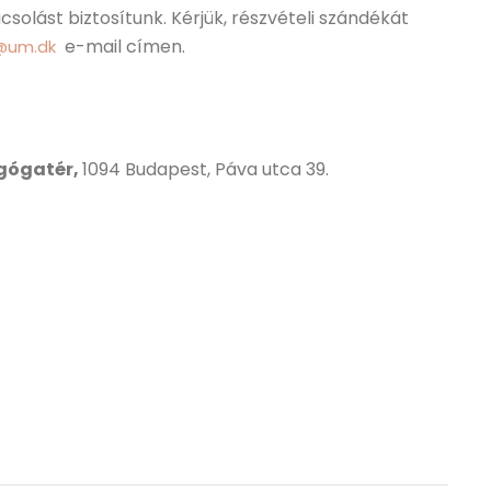
olást biztosítunk. Kérjük, részvételi szándékát
e-mail címen.
@um.dk
agógatér,
1094 Budapest, Páva utca 39.