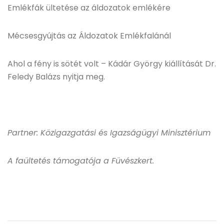
Emlékfák ültetése az áldozatok emlékére
Mécsesgyújtás az Áldozatok Emlékfalánál
Ahol a fény is sötét volt – Kádár György kiállítását Dr.
Feledy Balázs nyitja meg.
Partner: Közigazgatási és Igazságügyi Minisztérium
A faültetés támogatója a Füvészkert.