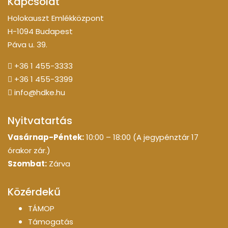
Kapcsolat
Holokauszt Emlékközpont
H-1094 Budapest
Páva u. 39.
+36 1 455-3333
+36 1 455-3399
info@hdke.hu
Nyitvatartás
Vasárnap-Péntek:
10:00 – 18:00 (A jegypénztár 17
órakor zár.)
Szombat:
Zárva
Közérdekű
TÁMOP
Támogatás