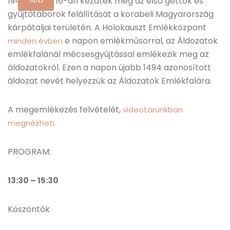
1944. április 16-án kezdték meg az első gettók és
MÁJ
gyűjtőtáborok felállítását a korabeli Magyarország
kárpátaljai területén. A Holokauszt Emlékközpont
e napon emlékműsorral, az Áldozatok
minden évben
emlékfalánál mécsesgyújtással emlékezik meg az
áldozatokról. Ezen a napon újabb 1494 azonosított
áldozat nevét helyezzük az Áldozatok Emlékfalára.
A megemlékezés felvételét,
videotárunkban
megnézheti.
PROGRAM:
13:30 – 15:30
Köszöntők