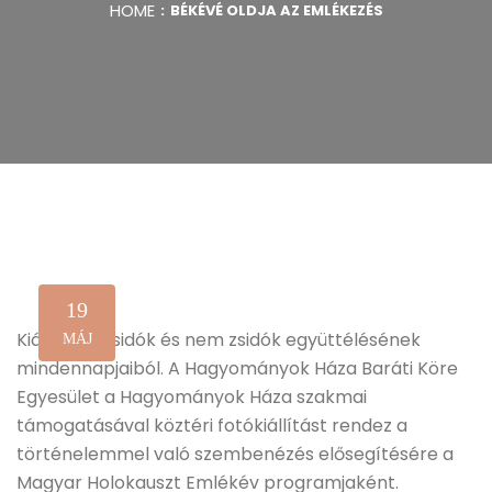
HOME
BÉKÉVÉ OLDJA AZ EMLÉKEZÉS
19
Kiállítás a zsidók és nem zsidók együttélésének
MÁJ
mindennapjaiból. A Hagyományok Háza Baráti Köre
Egyesület a Hagyományok Háza szakmai
támogatásával köztéri fotókiállítást rendez a
történelemmel való szembenézés elősegítésére a
Magyar Holokauszt Emlékév programjaként.