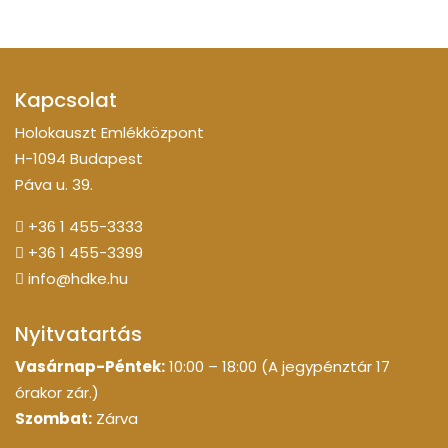
Kapcsolat
Holokauszt Emlékközpont
H-1094 Budapest
Páva u. 39.
+36 1 455-3333
+36 1 455-3399
info@hdke.hu
Nyitvatartás
Vasárnap-Péntek:
10:00 – 18:00 (A jegypénztár 17
órakor zár.)
Szombat:
Zárva