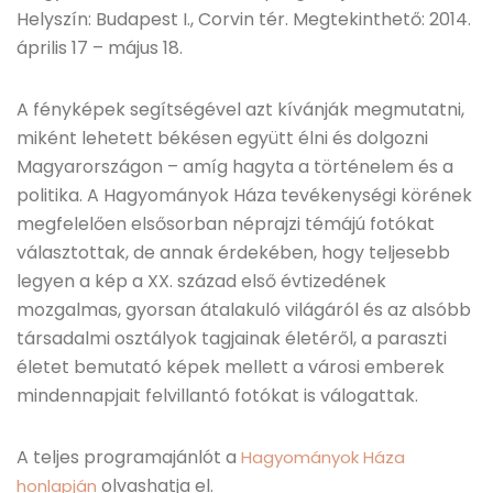
Helyszín: Budapest I., Corvin tér. Megtekinthető: 2014.
április 17 – május 18.
A fényképek segítségével azt kívánják megmutatni,
miként lehetett békésen együtt élni és dolgozni
Magyarországon – amíg hagyta a történelem és a
politika. A Hagyományok Háza tevékenységi körének
megfelelően elsősorban néprajzi témájú fotókat
választottak, de annak érdekében, hogy teljesebb
legyen a kép a XX. század első évtizedének
mozgalmas, gyorsan átalakuló világáról és az alsóbb
társadalmi osztályok tagjainak életéről, a paraszti
életet bemutató képek mellett a városi emberek
mindennapjait felvillantó fotókat is válogattak.
A teljes programajánlót a
Hagyományok Háza
olvashatja el.
honlapján