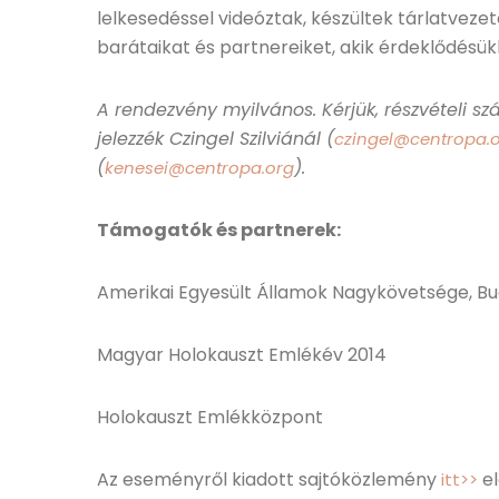
lelkesedéssel videóztak, készültek tárlatveze
barátaikat és partnereiket, akik érdeklődésü
A rendezvény myilvános. Kérjük, részvételi 
jelezzék Czingel Szilviánál (
czingel@centropa.
(
).
kenesei@centropa.org
Támogatók és partnerek:
Amerikai Egyesült Államok Nagykövetsége, B
Magyar Holokauszt Emlékév 2014
Holokauszt Emlékközpont
Az eseményről kiadott sajtóközlemény
el
itt>>