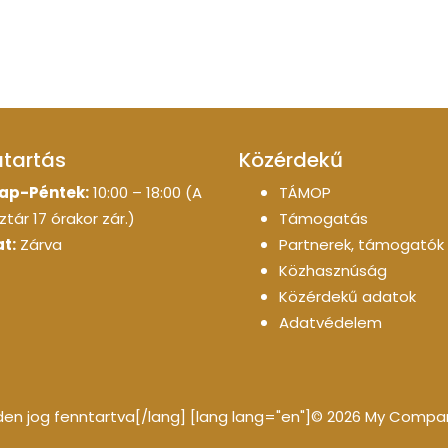
atartás
Közérdekű
ap-Péntek:
10:00 – 18:00 (A
TÁMOP
tár 17 órakor zár.)
Támogatás
t:
Zárva
Partnerek, támogatók
Közhasznúság
Közérdekű adatok
Adatvédelem
n jog fenntartva[/lang] [lang lang="en"]© 2026 My Company 