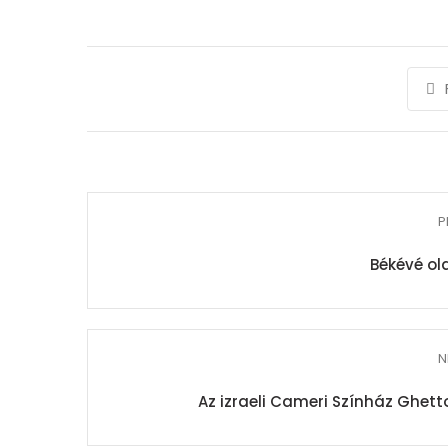
P
Békévé ol
N
Az izraeli Cameri Színház Ghet