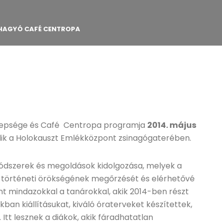
DHAGYÓ CAFÉ CENTROPA
nnepsége és Café Centropa programja
2014. május
ik a Holokauszt Emlékközpont zsinagógaterében.
módszerek és megoldások kidolgozása, melyek a
 történeti örökségének megőrzését és elérhetővé
ánt mindazokkal a tanárokkal, akik 2014-ben részt
ban kiállításukat, kiváló óraterveket készítettek,
 Itt lesznek a diákok, akik fáradhatatlan