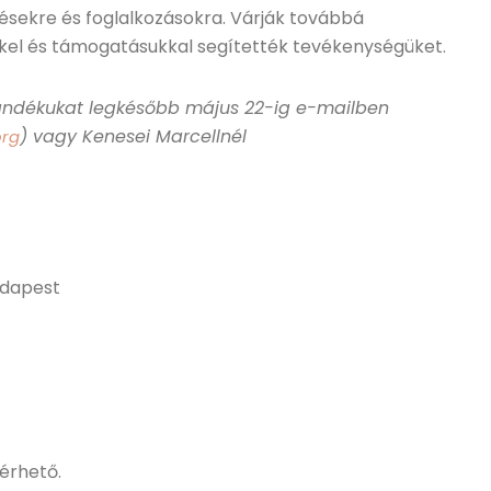
tésekre és foglalkozásokra. Várják továbbá
kkel és támogatásukkal segítették tevékenységüket.
szándékukat legkésőbb május 22-ig e-mailben
) vagy Kenesei Marcellnél
org
udapest
érhető.