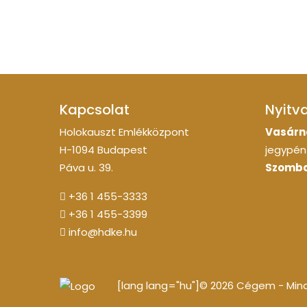
Kapcsolat
Nyitv
Holokauszt Emlékközpont
Vasárn
H-1094 Budapest
jegypénz
Páva u. 39.
Szomba
+36 1 455-3333
+36 1 455-3399
info@hdke.hu
[lang lang="hu"]© 2026 Cégem - Minde