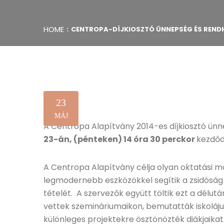
HOME
CENTROPA-DÍJKIOSZTÓ ÜNNEPSÉG ÉS REN
23
MÁJ
A Centropa Alapítvány 2014-es díjkiosztó ü
23-án, (pénteken) 14 óra 30 perckor
kezdőd
A Centropa Alapítvány célja olyan oktatási 
legmodernebb eszközökkel segítik a zsidóság
tételét. A szervezők együtt töltik ezt a délut
vettek szemináriumaikon, bemutatták iskolájuk
különleges projektekre ösztönözték diákjaikat.