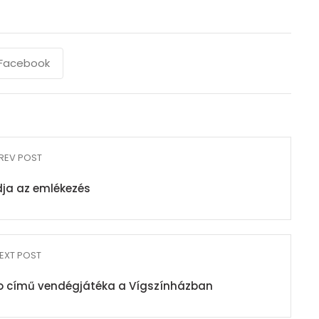
Facebook
REV POST
dja az emlékezés
EXT POST
to című vendégjátéka a Vígszínházban