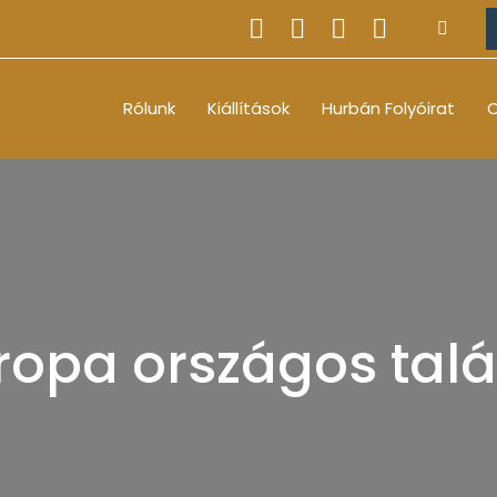
Rólunk
Kiállítások
Hurbán Folyóirat
O
ropa országos talá