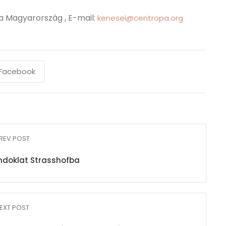
a Magyarország , E-mail:
kenesei@centropa.org
Facebook
REV POST
ndoklat Strasshofba
EXT POST