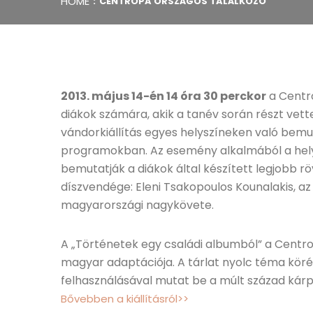
HOME
CENTROPA ORSZÁGOS TALÁLKOZÓ
2013. május 14-én 14 óra 30 perckor
a Centro
diákok számára, akik a tanév során részt vett
vándorkiállítás egyes helyszíneken való bemu
programokban. Az esemény alkalmából a helys
bemutatják a diákok által készített legjobb r
díszvendége: Eleni Tsakopoulos Kounalakis, az 
magyarországi nagykövete.
A „Történetek egy családi albumból” a Centr
magyar adaptációja. A tárlat nyolc téma köré
felhasználásával mutat be a múlt század kár
Bővebben a kiállításról>>