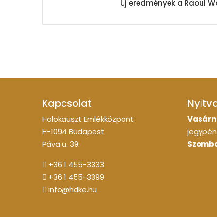
Új eredmények a Raoul W
Kapcsolat
Nyitv
Holokauszt Emlékközpont
Vasárn
H-1094 Budapest
jegypénz
Páva u. 39.
Szomba
+36 1 455-3333
+36 1 455-3399
info@hdke.hu