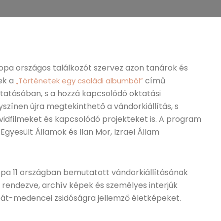
pa országos találkozót szervez azon tanárok és
ek a
című
„Történetek egy családi albumból”
tatásában, s a hozzá kapcsolódó oktatási
zínen újra megtekinthető a vándorkiállítás, s
övidfilmeket és kapcsolódó projekteket is. A program
Egyesült Államok és Ilan Mor, Izrael Állam
opa 11 országban bemutatott vándorkiállításának
 rendezve, archív képek és személyes interjúk
pát-medencei zsidóságra jellemző életképeket.