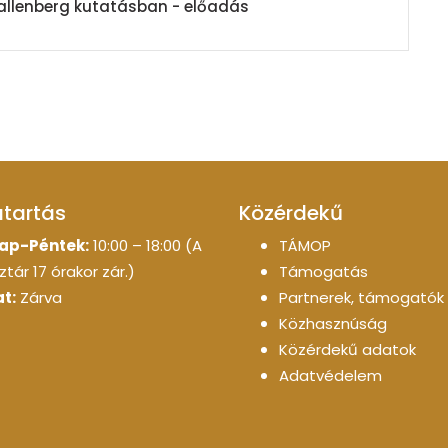
allenberg kutatásban - előadás
atartás
Közérdekű
ap-Péntek:
10:00 – 18:00 (A
TÁMOP
tár 17 órakor zár.)
Támogatás
t:
Zárva
Partnerek, támogatók
Közhasznúság
Közérdekű adatok
Adatvédelem