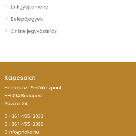
Linkgyűjtemény
Belépőjegyek
Online jegyvásárlás
Kapcsolat
Holokauszt Emlékközpont
H-1094 Budapest
Páva u. 39.
+36 1 455-3333
+36 1 455-3399
info@hdke.hu