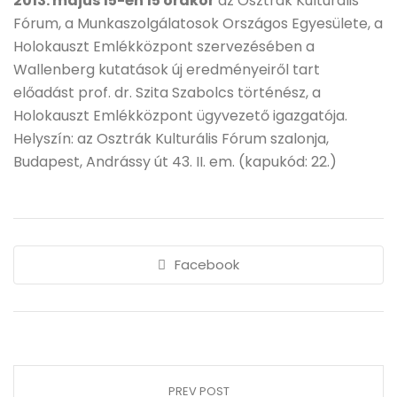
2013. május 15-én 15 órakor
az Osztrák Kulturális
Fórum, a Munkaszolgálatosok Országos Egyesülete, a
Holokauszt Emlékközpont szervezésében a
Wallenberg kutatások új eredményeiről tart
előadást prof. dr. Szita Szabolcs történész, a
Holokauszt Emlékközpont ügyvezető igazgatója.
Helyszín: az Osztrák Kulturális Fórum szalonja,
Budapest, Andrássy út 43. II. em. (kapukód: 22.)
Facebook
PREV POST