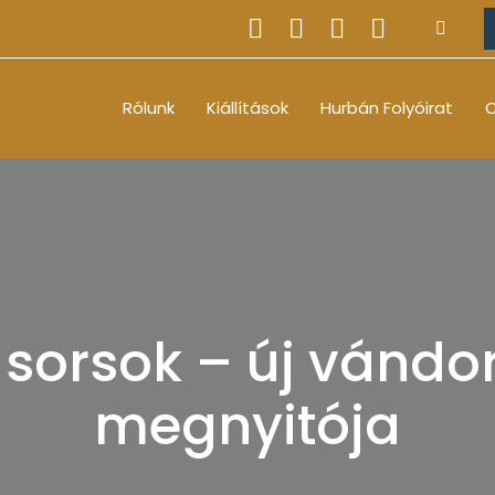
Rólunk
Kiállítások
Hurbán Folyóirat
O
, sorsok – új vándo
megnyitója