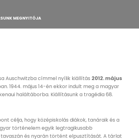
TÁSUNK MEGNYITÓJA
sa Auschwitzba címmel nyílik kiállítás
2012. május
n. 1944. május 14-én ekkor indult meg a magyar
naui haláltáborba. Kiállításunk a tragédia 68.
ont célja, hogy középiskolás diákok, tanáraik és a
yar történelem egyik legtragikusabb
tavaszán és nyarán történt elpusztítását. A tárlat