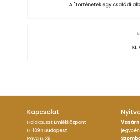
A "Történetek egy családi al
N
KL 
Kapcsolat
Nyitv
Holokauszt Emlékközpont
Vasárn
H-1094 Budapest
jegypénz
Páva u. 39.
Szomba