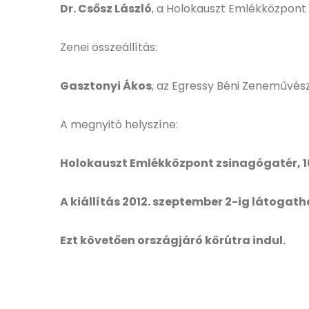
Dr. Csősz László
, a Holokauszt Emlékközpont t
Zenei összeállítás:
Gasztonyi Ákos
, az Egressy Béni Zeneművész
A megnyitó helyszíne:
Holokauszt Emlékközpont zsinagógatér, 1
A kiállítás 2012. szeptember 2-ig látogat
Ezt követően országjáró körútra indul.