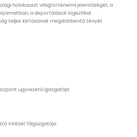
ági holokauszt világtörténelmi jelentőségét, a
lyamatban, a deportálások logisztikai
dóság teljes kiirtásának megdöbbentő tényét.
központ ügyvezető igazgatója
ztő Intézet főigazgatója