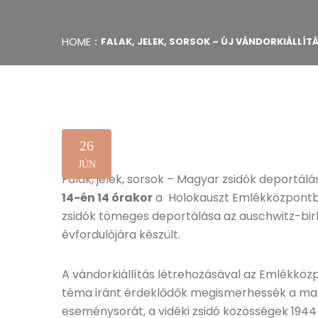
HOME
FALAK, JELEK, SORSOK – ÚJ VÁNDORKIÁLLÍ
26
JÚN
Falak, jelek, sorsok – Magyar zsidók deportálá
14-én 14 órakor
a Holokauszt Emlékközpontba
zsidók tömeges deportálása az auschwitz-birke
évfordulójára készült.
A vándorkiállítás létrehozásával az Emlékközp
téma iránt érdeklődők megismerhessék a mag
eseménysorát, a vidéki zsidó közösségek 1944 