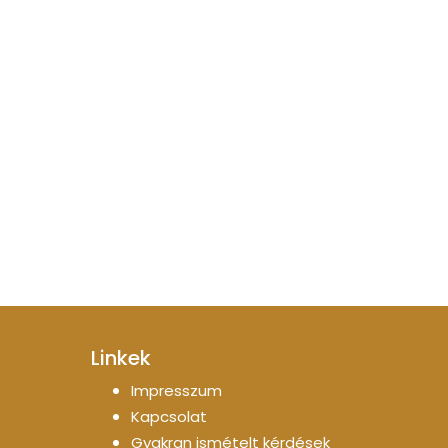
Linkek
Impresszum
Kapcsolat
Gyakran ismételt kérdések