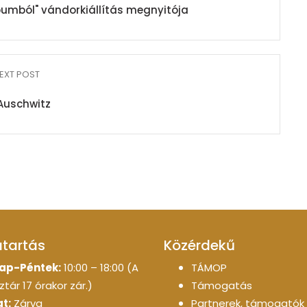
bumból" vándorkiállítás megnyitója
EXT POST
Auschwitz
atartás
Közérdekű
ap-Péntek:
10:00 – 18:00 (A
TÁMOP
tár 17 órakor zár.)
Támogatás
t:
Zárva
Partnerek, támogatók